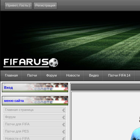
Привет,
Гость:)
Регистрация
Главная
Патчи
Форум
Новости
Видео
Патчи FIFA 14
Вход
меню сайта
Главная страница
Форум
Патчи для FIFA
Патчи для PES
Новости о FIFA