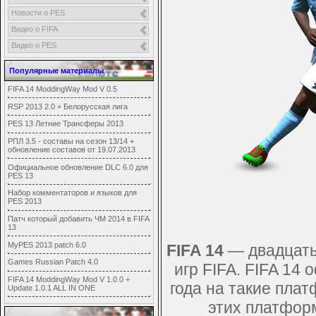
Новости о PES
Видео о FIFA
Видео о PES
Популярные материалы
FIFA 14 ModdingWay Mod V 0.5
RSP 2013 2.0 + Белорусская лига
PES 13 Летние Трансферы 2013
РПЛ 3.5 - составы на сезон 13/14 +
обновление составов от 19.07.2013
Официальное обновление DLC 6.0 для
PES 13
Набор комментаторов и языков для
PES 2013
Патч который добавить ЧМ 2014 в FIFA
13
MyPES 2013 patch 6.0
FIFA 14
— двадцать 
Games Russian Patch 4.0
игр FIFA. FIFA 14
FIFA 14 ModdingWay Mod V 1.0.0 +
года на такие плат
Update 1.0.1 ALL IN ONE
этих платформ