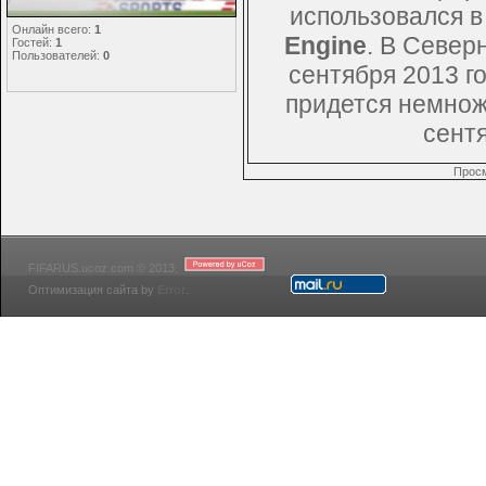
Статистика
использовался 
Онлайн всего:
1
Engine
. В Север
Гостей:
1
Пользователей:
0
сентября 2013 го
придется немнож
сент
Просм
FIFARUS.ucoz.com © 2013.
Оптимизация сайта by
Error
.