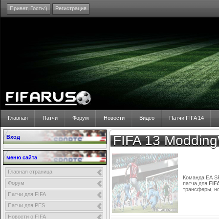
Привет,
Гость:)
Регистрация
Главная
Патчи
Форум
Новости
Видео
Патчи FIFA 14
FIFA 13 Moddin
Вход
меню сайта
Главная страница
Команда ЕА S
Форум
патча для
FIF
трансферы, но
Патчи для FIFA
Патчи для PES
Новости о FIFA