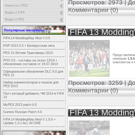
Просмотров: 2973 | Д
Новости о PES
Комментарии (0)
Видео о FIFA
Видео о PES
FIFA 13 Moddin
Популярные материалы
FIFA 14 ModdingWay Mod V 0.5
RSP 2013 2.0 + Белорусская лига
PES 13 Летние Трансферы 2013
Представляе
номером
1.9.6
РПЛ 3.5 - составы на сезон 13/14 +
комплектов и 
обновление составов от 19.07.2013
Официальное обновление DLC 6.0 для
PES 13
Просмотров: 3259 | Д
Набор комментаторов и языков для
PES 2013
Комментарии (0)
Патч который добавить ЧМ 2014 в FIFA
13
MyPES 2013 patch 6.0
FIFA 13 Modding
Games Russian Patch 4.0
FIFA 14 ModdingWay Mod V 1.0.0 +
Update 1.0.1 ALL IN ONE