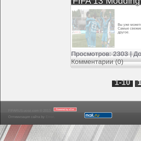
FIFA 13 Moddin
Вы уже может
Самые свежие 
другое.
Просмотров: 2303 | Д
Комментарии (0)
1-10
FIFARUS.ucoz.com © 2013.
Оптимизация сайта by
Error
.