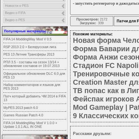
- запустить регенератор и дажодатьс
Новости о PES
Видео о FIFA
Просмотров:
2172
Видео о PES
Патчи для F
Загрузок:
339
Популярные материалы
Похожие материалы:
Новая форма Челс
FIFA 14 ModdingWay Mod V 0.5
Форма Баварии дл
RSP 2013 2.0 + Белорусская лига
PES 13 Летние Трансферы 2013
Форма Анжи сезон 
РПЛ 3.5 - составы на сезон 13/14 +
Стадион FC Napoli
обновление составов от 19.07.2013
Тренировочные ко
Официальное обновление DLC 6.0 для
PES 13
Creation Master дл
Набор комментаторов и языков для
ТВ попас как в Ли
PES 2013
Патч который добавить ЧМ 2014 в FIFA
Фейспак игроков 
13
Mod Gameplay | Pat
MyPES 2013 patch 6.0
9 Классических к
Games Russian Patch 4.0
FIFA 14 ModdingWay Mod V 1.0.0 +
Update 1.0.1 ALL IN ONE
Расскажи друзьям: