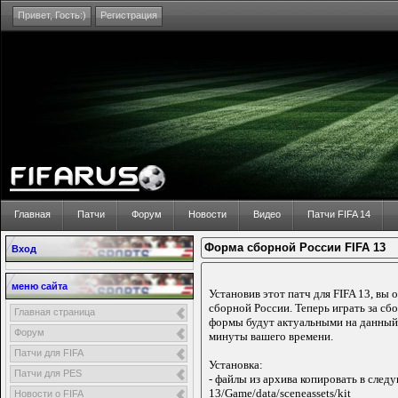
Привет,
Гость:)
Регистрация
Главная
Патчи
Форум
Новости
Видео
Патчи FIFA 14
Форма сборной России FIFA 13
Вход
меню сайта
Установив этот патч для FIFA 13, вы
сборной России. Теперь играть за сб
Главная страница
формы будут актуальными на данный 
Форум
минуты вашего времени.
Патчи для FIFA
Установка:
Патчи для PES
- файлы из архива копировать в сле
13/Game/data/sceneassets/kit
Новости о FIFA