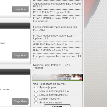
Официальное обновление DLC 6.0 для
PES 13
Подробнее
PESJP Patch 2013 update 3.06
FIFA 13 MODDINGWAY MOD v1.9.1 -
Обновление
Набор комментаторов и языков для
PES 2013
FIFA 14 ModdingWay Mod V 1.2.5 +
Update 1.2.6
ание
GPR 2013 Patch Online v2.0
FIFA 15 MODDINGWAY 1.2.0
Подробнее
Facepack игроков Тоттенхэма для FIFA
13
Russian Super Patch 2013 v2.0 -
Торрент
Голосуй
Что не хватает на сайте?
Нужен форум
м новых
Больше патчей для FIFA
Больше патчей для PES
Свежих новостей
Подробнее
Интересных видео