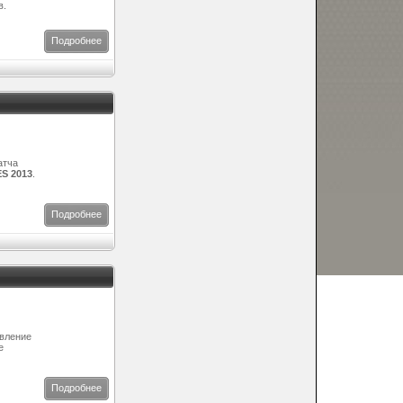
в.
Подробнее
атча
S 2013
.
Подробнее
авление
е
Подробнее