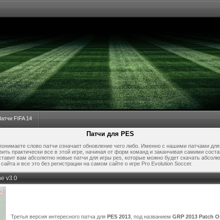
атчи FIFA 14
Патчи для PES
 понимаете слово патчи означает обновление чего либо. Именно с нашими патчами для 
вить практически все в этой игре, начиная от форм команд и заканчивая самими сос
тавит вам абсолютно новые патчи для игры pes, которые можно будет скачать абсолю
айта и все это без регистрации на самом сайте о игре Pro Evolution Soccer.
ne v3.0
Третья версия интересного патча для
PES 2013
, под названием
GRP 2013 Patch On