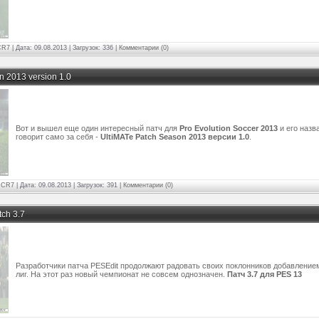
CR7
| Дата:
09.08.2013 | Загрузок: 336
|
Комментарии (0)
n 2013 version 1.0
Вот и вышел еще один интересный патч для
Pro Evolution Soccer 2013
и его назв
говорит само за себя -
UltiMATe Patch Season 2013 версии 1.0
.
:
CR7
| Дата:
09.08.2013 | Загрузок: 391
|
Комментарии (0)
tch 3.7
Разработчики патча PESEdit продолжают радовать своих поклонников добавление
лиг. На этот раз новый чемпионат не совсем однозначен.
Патч 3.7 для PES 13