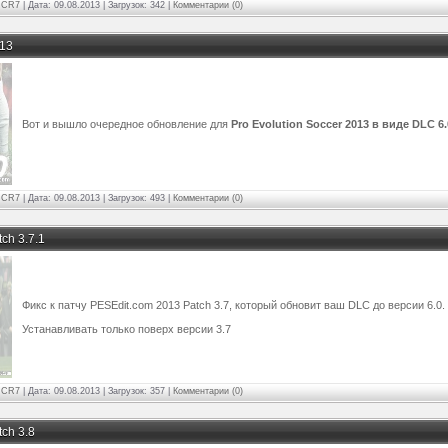
:
CR7
| Дата:
09.08.2013 | Загрузок: 342
|
Комментарии (0)
013
Вот и вышло очередное обновление для
Pro Evolution Soccer 2013 в виде DLC 6.
:
CR7
| Дата:
09.08.2013 | Загрузок: 493
|
Комментарии (0)
ch 3.7.1
Фикс к патчу PESEdit.com 2013 Patch 3.7, который обновит ваш DLC до версии 6.0.
Устанавливать только поверх версии 3.7
:
CR7
| Дата:
09.08.2013 | Загрузок: 357
|
Комментарии (0)
tch 3.8