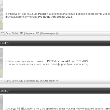
В очередной раз команда
PESEdit
анонсировала новую версию своего патча
3.8
д
футбольного симулятора
Pro Evolution Soccer 2013
.
CR7
| Дата:
09.08.2013 | Загрузок: 340
|
Комментарии (0)
tch 4.0
Обновление культового патча от
PESEdit.com V4.0
для PES 2013
В новой версии очень много новых трансферов, бутс, форм и т.д.
CR7
| Дата:
09.08.2013 | Загрузок: 332
|
Комментарии (0)
tch 5.0
Команда PESEdit идёт в ногу со временем и выпускают новую версию своего
патч