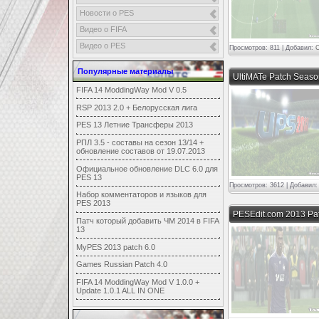
Новости о PES
Видео о FIFA
Видео о PES
Просмотров: 811 | Добавил:
Популярные материалы
UltiMATe Patch Seaso
FIFA 14 ModdingWay Mod V 0.5
RSP 2013 2.0 + Белорусская лига
PES 13 Летние Трансферы 2013
РПЛ 3.5 - составы на сезон 13/14 +
обновление составов от 19.07.2013
Официальное обновление DLC 6.0 для
PES 13
Просмотров: 3612 | Добавил
Набор комментаторов и языков для
PES 2013
PESEdit.com 2013 Pa
Патч который добавить ЧМ 2014 в FIFA
13
MyPES 2013 patch 6.0
Games Russian Patch 4.0
FIFA 14 ModdingWay Mod V 1.0.0 +
Update 1.0.1 ALL IN ONE