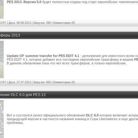
PES 2013. Версия 5.0
будет полностью отдана под старт европейских чемпионато
:
CR7
| Дата:
08.08.2013 | Загрузок: 390
|
Комментарии (0)
нсферы 2013
Update OF summer transfer for PES EDIT 4.1
- дополнения для известного всем п
PES EDIT 4.1, которое добавит все последние европейские трансферы в вашем
PE
В данном обновлении пока что нет всех трансферов, а только европейские.
:
CR7
| Дата:
27.07.2013 | Загрузок: 682
|
Комментарии (0)
ение DLC 6.0 для PES 13
Вот и состоялся релиз официального обновления
DLC 6.0
которое включает испр
предыдущей версии в частности названия команд в Copa Libertadores и еще други
проблемы.