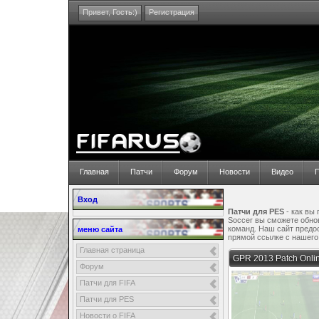
Привет,
Гость:)
Регистрация
Главная
Патчи
Форум
Новости
Видео
П
Вход
Патчи для PES
- как вы
Soccer вы сможете обно
команд. Наш сайт предос
меню сайта
прямой ссылке с нашего с
Главная страница
GPR 2013 Patch Onli
Форум
Патчи для FIFA
Патчи для PES
Новости о FIFA