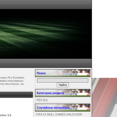
Поиск
игры Pro Evolution
тавами популярных
тно бесплатно, по
Категории раздела
PES
[91]
Случайные материалы
FIFA 13 SKILL GAMES UNLOCKER
line 3.0