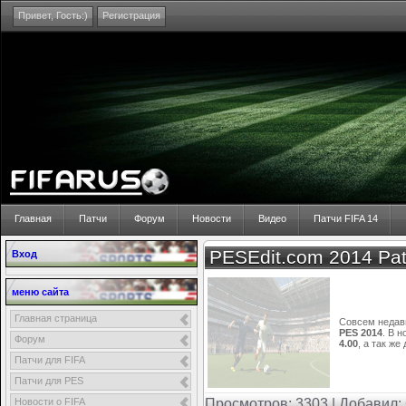
Привет,
Гость:)
Регистрация
Главная
Патчи
Форум
Новости
Видео
Патчи FIFA 14
PESEdit.com 2014 Pa
Вход
меню сайта
Главная страница
Совсем недав
PES 2014
. В 
Форум
4.00
, а так ж
Патчи для FIFA
Патчи для PES
Просмотров: 3303 | Добавил:
Новости о FIFA