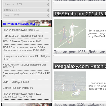
Новости о PES
Видео о FIFA
PESEdit.com 2014 Pa
Видео о PES
Популярные материалы
FIFA 14 ModdingWay Mod V 0.5
Вот и вышла 
демонстрируют
RSP 2013 2.0 + Белорусская лига
игру
Pro Evol
PES 13 Летние Трансферы 2013
РПЛ 3.5 - составы на сезон 13/14 +
обновление составов от 19.07.2013
Просмотров: 1936 | Добавил:
Официальное обновление DLC 6.0 для
PES 13
Набор комментаторов и языков для
Pesgalaxy.com Patch 
PES 2013
Патч который добавить ЧМ 2014 в FIFA
13
MyPES 2013 patch 6.0
Обновление па
новый KitServ
Games Russian Patch 4.0
совместим с о
FIFA 14 ModdingWay Mod V 1.0.0 +
Update 1.0.1 ALL IN ONE
Просмотров: 1128 | Добавил: