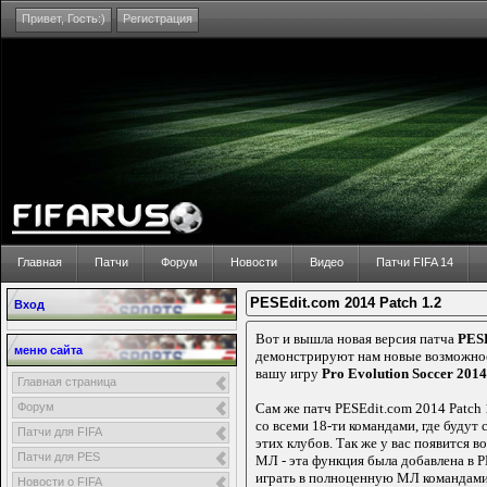
Привет,
Гость:)
Регистрация
Главная
Патчи
Форум
Новости
Видео
Патчи FIFA 14
PESEdit.com 2014 Patch 1.2
Вход
Вот и вышла новая версия патча
PESE
меню сайта
демонстрируют нам новые возможнос
вашу игру
Pro Evolution Soccer 2014
Главная страница
Форум
Сам же патч PESEdit.com 2014 Patch
со всеми 18-ти командами, где буду
Патчи для FIFA
этих клубов. Так же у вас появится 
Патчи для PES
МЛ - эта функция была добавлена в PE
играть в полноценную МЛ командами 
Новости о FIFA