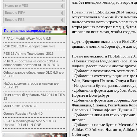
лиг, без немецких команд во втором д
Новости о PES
Новый патч PESEdit.com 2014 также д
Видео о FIFA
отсутствовали в режиме Лиги чемпион
Видео о PES
пользователи могли играть в полный
гетры разных размеров и т.д. ), бут
Популярные материалы
игроков во всех лигах, чтобы создат
FIFA 14 ModdingWay Mod V 0.5
Другие функции включают в PES 2014
диапазон новых наборов форм для к
RSP 2013 2.0 + Белорусская лига
PES 13 Летние Трансферы 2013
Новые возможности PESEdit.com 2014
- Полная вторая Бундеслига (все 18 
РПЛ 3.5 - составы на сезон 13/14 +
обновление составов от 19.07.2013
лицами, расстановки и многое другое
- Добавлена ​​возможность отключить
Официальное обновление DLC 6.0 для
- Добавлены отсутствующие четыре к
PES 13
Wien, Виктория Пльзень, Стяуа и Базе
Набор комментаторов и языков для
- Исправлены бутсы, разные аксессуа
PES 2013
- Добавлены формы для клубов: Астон
Патч который добавить ЧМ 2014 в FIFA
Норвич и Вольфсбург
13
- Добавлены формы для сборных: Алжи
Финляндия, Япония, Республика Корея
MyPES 2013 patch 6.0
Словения, Южная Африка, Тунис и 
Games Russian Patch 4.0
- Добавлены лица для таких игроков: 
игроков
FIFA 14 ModdingWay Mod V 1.0.0 +
- Добавлены новые бутсы: Mercurial 
Update 1.0.1 ALL IN ONE
Adidas F50 Adizero Ямамото, Adidas E
Colorways