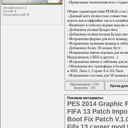
Статистика
- Правильные назначения всех стади
Онлайн всего:
1
Общие характеристики PESEdit.com 2
Гостей:
1
Пользователей:
0
- Данный патч полностью совместим 
играть как в оффлайне так и в онлайн
- Включает в себя последние версии
- Добавлена ​​полная Бундеслига
- Добавлена ​​полная вторая Бундеслиг
- Исправлены формы для всех коман
- Исправлены названия команд и эмб
- Добавлено более 30 новых бутс
- Исправлены имена игроков для нел
Нидерландов, США и других...)
- Исправлены имена и эмблемы для в
- Обновлены все трансферы в больш
в АПЛ, Лиги 1, Серии А и ЛА Лиги
- Исправлены составы для 50 команд (
Просмотров:
1938
Патчи для
Загрузок:
360
Похожие материалы:
PES 2014 Graphic 
FIFA 13 Patch Impor
Boot Fix Patch V.1.
Fifa 13 career mod