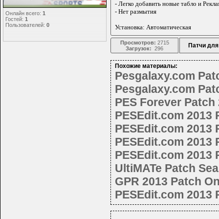
Статистика
- Легко добавить новые табло и Рек
- Нет размытия
Онлайн всего:
1
Гостей:
1
Пользователей:
0
Установка: Автоматическая
Просмотров:
2715
Патчи для
Загрузок:
296
Похожие материалы:
Pesgalaxy.com Patc
Pesgalaxy.com Patc
PES Forever Patch
PESEdit.com 2013 P
PESEdit.com 2013 P
PESEdit.com 2013 P
PESEdit.com 2013 P
UltiMATe Patch Sea
GPR 2013 Patch Onl
PESEdit.com 2013 P