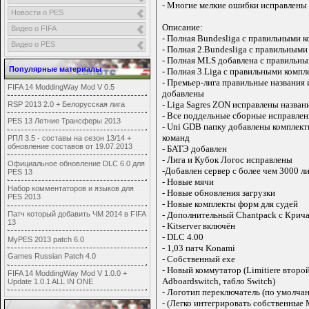
- Многие мелкие ошибки исправлены
Новости о PES
Описание:
Видео о FIFA
- Полная Bundesliga с правильными 
Видео о PES
- Полная 2.Bundesliga с правильными
- Полная MLS добавлена с правильны
Популярные материалы
- Полная 3.Liga с правильными компл
- Премьер-лига правильные названия
FIFA 14 ModdingWay Mod V 0.5
добавлены
- Liga Sagres ZON исправлены назва
RSP 2013 2.0 + Белорусская лига
- Все поддельные сборные исправле
PES 13 Летние Трансферы 2013
- Uni GDB папку добавлены комплект
команд
РПЛ 3.5 - составы на сезон 13/14 +
обновление составов от 19.07.2013
- БАТЭ добавлен
- Лига и Кубок Логос исправлены
Официальное обновление DLC 6.0 для
-Добавлен сервер с более чем 3000 л
PES 13
- Новые мячи
Набор комментаторов и языков для
- Новые обновления загрузки
PES 2013
- Новые комплекты форм для судей
Патч который добавить ЧМ 2014 в FIFA
- Дополнительный Chantpack с Крича
13
- Kitserver включён
- DLC 4.00
MyPES 2013 patch 6.0
- 1,03 патч Konami
Games Russian Patch 4.0
- Собственный ехе
- Новый коммутатор (Limitiere второй
FIFA 14 ModdingWay Mod V 1.0.0 +
Adboardswitch, табло Switch)
Update 1.0.1 ALL IN ONE
- Логотип переключатель (по умолча
- (Легко интегрировать собственные