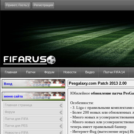
Привет,
Гость:)
Регистрация
Главная
Патчи
Форум
Новости
Видео
Патчи FIFA 14
Pesgalaxy.com Patch 2013 2.00
Вход
Юбилейное
обновление патча PesGa
меню сайта
Особенности:
Главная страница
- 3. Liga с правильными комплектами
Форум
- Более 200 новых или обновленных 
- Много новых и усовершенствованны
Патчи для FIFA
- Много новых или усовершенствован
Патчи для PES
теперь имеет правильный баннер
- Интернет-Bug (вытеснение игры) И
Новости о FIFA