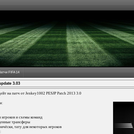
атчи FIFA 14
pdate 3.03
дейт на патч от Jenkey1002 PESJP Patch 2013 3.0
а:
0
ы игроков и схемы команд
щенные трансферы
ричёски, тату для некоторых игроков
: