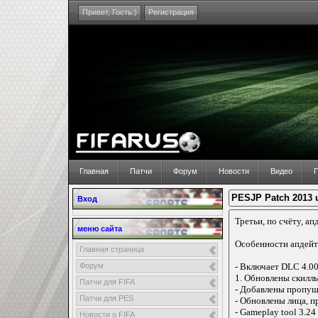
Привет,
Гость:)
Регистрация
Главная
Патчи
Форум
Новости
Видео
П
PESJP Patch 2013 u
Вход
Третьи, по счёту, ап
меню сайта
Особенности апдейт
Главная страница
Форум
- Включает DLC 4.0
1. Обновлены скилл
Патчи для FIFA
- Добавлены пропу
Патчи для PES
- Обновлены лица, п
- Gameplay tool 3.24 
Новости о FIFA