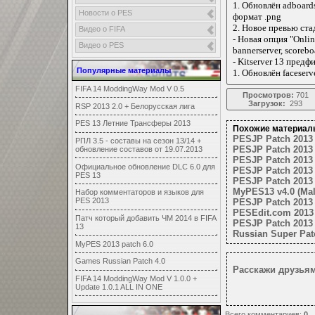
1. Обновлён adboards
Новости о PES
формат .png
2. Новое превью ста
Видео о FIFA
- Новая опция "Onlin
Видео о PES
bannerserver, scorebo
- Kitserver 13 предф
Популярные материалы
1. Обновлён faceserv
FIFA 14 ModdingWay Mod V 0.5
Просмотров:
701
Загрузок:
293
RSP 2013 2.0 + Белорусская лига
PES 13 Летние Трансферы 2013
Похожие материал
PESJP Patch 2013 
РПЛ 3.5 - составы на сезон 13/14 +
PESJP Patch 2013 
обновление составов от 19.07.2013
PESJP Patch 2013 
Официальное обновление DLC 6.0 для
PESJP Patch 2013 
PES 13
PESJP Patch 2013 
MyPES13 v4.0 (Mal
Набор комментаторов и языков для
PES 2013
PESJP Patch 2013 
PESEdit.com 2013 
Патч который добавить ЧМ 2014 в FIFA
PESJP Patch 2013 
13
Russian Super Pat
MyPES 2013 patch 6.0
Games Russian Patch 4.0
Расскажи друзьям
FIFA 14 ModdingWay Mod V 1.0.0 +
Update 1.0.1 ALL IN ONE
Всего комментариев
:
0