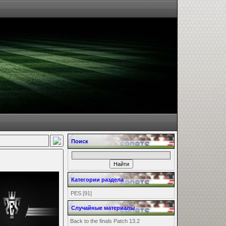
Поиск
Категории раздела
PES
[91]
Случайные материалы
Back to the finals Patch 13.2