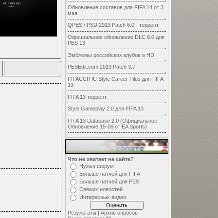
Обновление составов для FIFA 14 от 3
мая
QPES / PSD 2013 Patch 6.0 - торрент
Официальное обновление DLC 6.0 для
PES 13
Эмблемы российских клубов в HD
PESEdit.com 2013 Patch 3.7
FIFACCITIU Style Career Files для FIFA
13
FIFA 13 торрент
Style Gameplay 2.0 для FIFA 13
FIFA 13 Database 2.0 (Официальное
Обновление 15-06 от EA Sports)
Голосуй
Что не хватает на сайте?
Нужен форум
Больше патчей для FIFA
Больше патчей для PES
Свежих новостей
Интересных видео
Результаты
|
Архив опросов