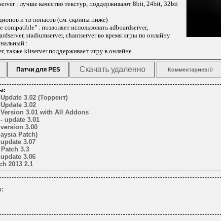
erver : лучше качество текстур, поддерживают 8bit, 24bit, 32bit
дионов и тв-попасов (см. скрины ниже)
e compatible" : позволяет использовать adboardserver,
ardserver, stadiumserver, chantserver во время игры по онлайну
инальный :
er, также kitserver поддерживает игру в онлайне
Скачать удаленно
Патчи для PES
Комментариев:
0
ы:
Update 3.02 (Торрент)
Update 3.02
Version 3.01 with All Addons
- update 3.01
version 3.00
aysia Patch)
update 3.07
Patch 3.3
update 3.06
ch 2013 2.1
: